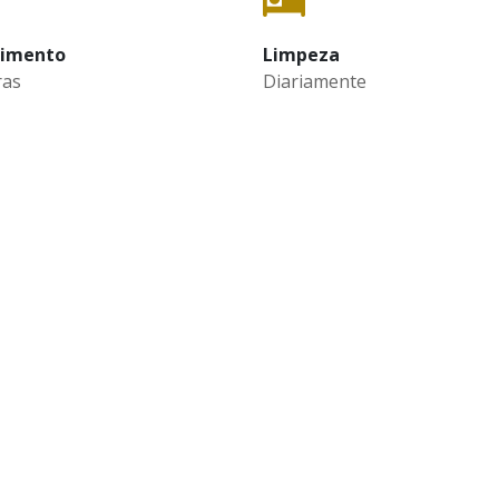
dimento
Limpeza
ras
Diariamente
CONTACTOS
LIGAÇÕE
ÚTEIS
Rua João Paulo II, Nº 241 2495-
451 Fátima
Termos e condi