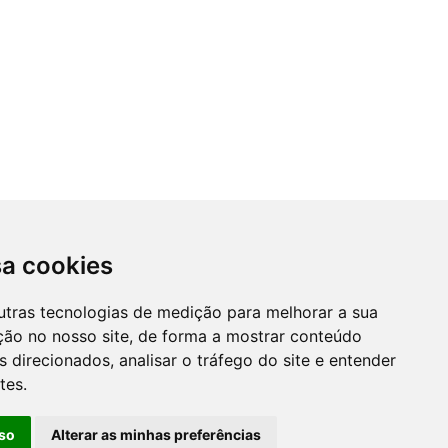
acidade
is
mações
sa cookies
utras tecnologias de medição para melhorar a sua
Powered by trigenius
ção no nosso site, de forma a mostrar conteúdo
 direcionados, analisar o tráfego do site e entender
tes.
so
Alterar as minhas preferências