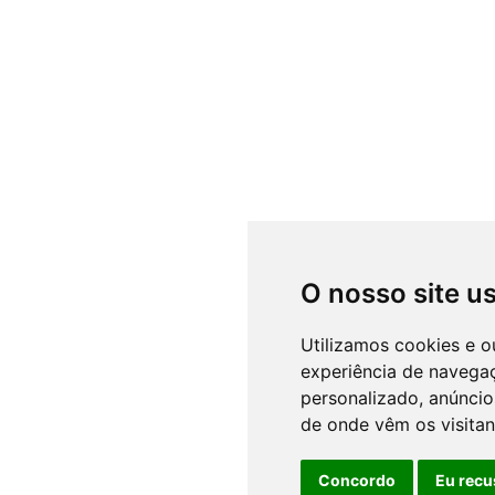
de uso
mail@hotelfatima.com
Política de priv
+351 249 530 760
e dados pessoa
Chamada para rede fixa nacional
Livro de Recla
RNET 22
+351 932 533 300
Chamada para rede móvel nacional
O nosso site u
Utilizamos cookies e o
eitos reservados.
experiência de navega
personalizado, anúncios
de onde vêm os visitan
Concordo
Eu recu