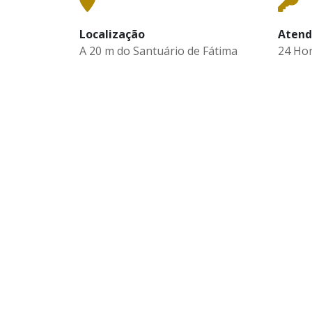
Localização
Aten
A 20 m do Santuário de Fátima
24 Ho
NEWSLETTER
Inscreva-se na nossa newsletter e
esteja a par de todas as novidades