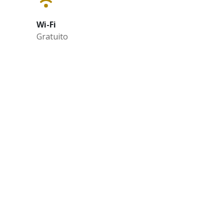
Wi-Fi
Gratuito
S
SEGUE-NOS
ções